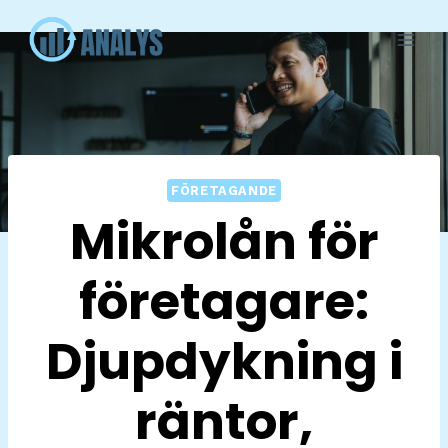
Skip
to
content
FÖRETAGANDE
Mikrolån för
företagare:
Djupdykning i
räntor,