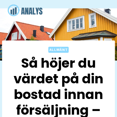
Skip
to
content
ALLMÄNT
Så höjer du
värdet på din
bostad innan
försäljning –