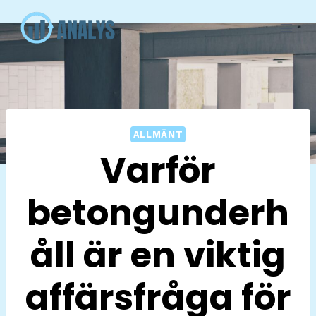
Skip
to
content
ALLMÄNT
Varför
betongunderh
åll är en viktig
affärsfråga för